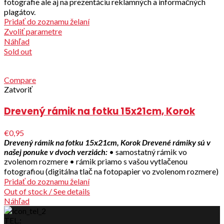
fotografie ale aj na prezentáciu reklamných a informačných
plagátov.
Pridať do zoznamu želaní
Zvoliť parametre
Náhľad
Sold out
Compare
Zatvoriť
Drevený rámik na fotku 15x21cm, Korok
€0,95
Drevený rámik na fotku 15x21cm, Korok
Drevené rámiky sú v
našej ponuke v dvoch verziách:
• samostatný rámik vo
zvolenom rozmere • rámik priamo s vašou vytlačenou
fotografiou (digitálna tlač na fotopapier vo zvolenom rozmere)
Pridať do zoznamu želaní
Out of stock / See details
Náhľad
TEL.: