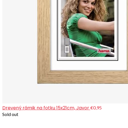
Drevený rámik na fotku 15x21cm, Javor
€0,95
Sold out