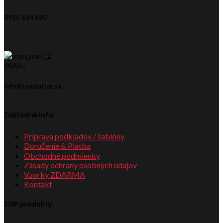
0915 614 690
MAIL:
info@lepsiatlac.sk
Základné info:
Príprava podkladov / šablóny
Doručenie & Platba
Obchodné podmienky
Zásady ochrany osobných údajov
Vzorky ZDARMA
Kontakt
TOP produkty: