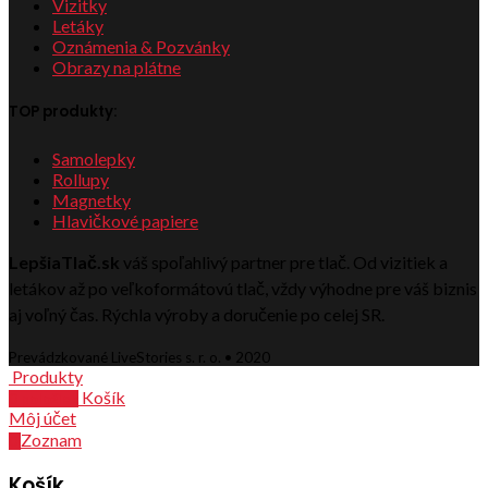
Vizitky
Letáky
Oznámenia & Pozvánky
Obrazy na plátne
TOP produkty:
Samolepky
Rollupy
Magnetky
Hlavičkové papiere
LepšiaTlač.sk
váš spoľahlivý partner pre tlač. Od vizitiek a
letákov až po veľkoformátovú tlač, vždy výhodne pre váš biznis
aj voľný čas. Rýchla výroby a doručenie po celej SR.
Prevádzkované LiveStories s. r. o. • 2020
Produkty
Košík
0
položiek
Môj účet
Zoznam
0
Košík