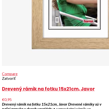
Compare
Zatvoriť
Drevený rámik na fotku 15x21cm, Javor
€0,95
Drevený rámik na fotku 15x21cm, Javor
Drevené rámiky sú v
našej ponuke v dvoch verziách:
• samostatný rámik vo