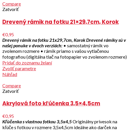
Compare
Zatvoriť
Drevený rámik na fotku 21×29,7cm, Korok
€0,95
Drevený rámik na fotku 21x29,7cm, Korok
Drevené rámiky sú v
našej ponuke v dvoch verziách:
• samostatný rámik vo
zvolenom rozmere • rámik priamo s vašou vytlačenou
fotografiou (digitálna tlač na fotopapier vo zvolenom rozmere)
Pridať do zoznamu želaní
Zvoliť parametre
Náhľad
Compare
Zatvoriť
Akrylová foto kľúčenka 3,5×4,5cm
€0,95
Kľúčenka s vlastnou fotkou 3,5x4,5
Originálny prívesok na
kľúče s fotkou v rozmere 3,5x4,5cm ideálne ako darček na