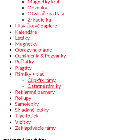
Magnetky kruh
Odznaky
Otvárače na fľaše
Zrkadielka
Hlavičkové papiere
Kalendáre
Letáky
Magnetky
Obrazy na plátne
Oznámenia & Pozvánky
Pečiatky
Plagáty
Rámiky + tlač
Clip-fix rámy
Ostatné rámiky
Reklamné bannery
Rollupy
Samolepky
Skladané letáky
Tlač fotiek
Vizitky
Zaklapávacie rámy