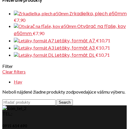
Prezerané produkty
Zrkadielka, plech ø50mm
€7,90
Otvárač na fľaše, kov
ø50mm
€7,90
Letáky, formát A7
€10,71
Letáky, formát A3
€10,71
Letáky, formát DL
€10,71
Filter
Clear filters
Hay
Neboli nájdené žiadne produkty zodpovedajúce vášmu výberu.
Search
TEL.:
0915 614 690