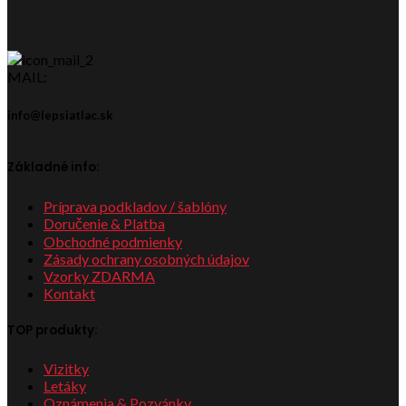
MAIL:
info@lepsiatlac.sk
Základné info:
Príprava podkladov / šablóny
Doručenie & Platba
Obchodné podmienky
Zásady ochrany osobných údajov
Vzorky ZDARMA
Kontakt
TOP produkty:
Vizitky
Letáky
Oznámenia & Pozvánky