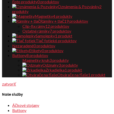
Foto produkty
0
produktov
Oznámenia & Pozvánky
2
produkty
Magnetky
4
produkty
Rámiky + tlač
19
produktov
Clip-fix rámy
12
produktov
Ostatné rámiky
7
produktov
Samolepky
1
produkt
Tlač fotiek
6
produktov
Nezaradené
0
produktov
Etikety
0
produktov
Buttony
8
produktov
Magnetky kruh
3
produkty
Odznaky
3
produkty
Zrkadielka
1
produkt
Otvárače na fľaše
1
produkt
zatvoriť
Naše služby
Áčkové stojany
Buttony