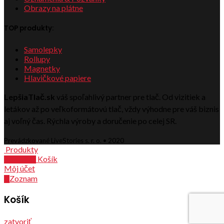
Obrazy na plátne
TOP produkty:
Samolepky
Rollupy
Magnetky
Hlavičkové papiere
LepšiaTlač.sk
váš spoľahlivý partner pre tlač. Od vizitiek a
letákov až po veľkoformátovú tlač, vždy výhodne pre váš biznis
aj voľný čas. Rýchla výroby a doručenie po celej SR.
Prevádzkované LiveStories s. r. o. • 2020
Produkty
Košík
0
položiek
Môj účet
Zoznam
0
Košík
zatvoriť