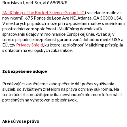
Bratislava I, odd. Sro, vl.č.69098/B
MailChimp / The Rocket Science Group LLC
(zasielanie mailov s
novinkami), 675 Ponce de Leon Ave NE, Atlanta, GA 30308 USA.
V niektorých prípadoch môže pri rozposielaní mailov s novinkami
prostredníctvom spoločnosti MailChimp dochádzať k
spracovaniu údajov mimo hranice Európskej únie. Avšak aj v
tomto prípade je bezpečnosť garantovaná dohodou medzi USA a
EÚ, tzv
Privacy Shield
, ku ktorej spoločnosť Mailchimp pristúpila
s ohľadom na európskych zákazníkov.
Zabezpečenie údajov
Predávajúci zaručujeme zabezpečenie dát počas využívania
služieb, so zvláštnym zreteľom na práva ochrany súkromia. Na
tento účel zhromažďujeme iba nevyhnutné minimum informácií
potrebných na vyhotovenie objednávok.
Aké sú vaše práva