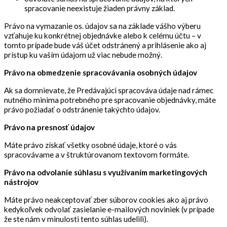
spracovanie neexistuje žiaden právny základ.
Právo na vymazanie os. údajov sa na základe vášho výberu
vzťahuje ku konkrétnej objednávke alebo k celému účtu – v
tomto prípade bude váš účet odstránený a prihlásenie ako aj
prístup ku vaším údajom už viac nebude možný.
Právo na obmedzenie spracovávania osobných údajov
Ak sa domnievate, že Predávajúci spracováva údaje nad rámec
nutného minima potrebného pre spracovanie objednávky, máte
právo požiadať o odstránenie takýchto údajov.
Právo na presnosť údajov
Máte právo získať všetky osobné údaje, ktoré o vás
spracovávame a v štruktúrovanom textovom formáte.
Právo na odvolanie súhlasu s využívaním
marketingových
nástrojov
Máte právo neakceptovať zber súborov cookies ako aj právo
kedykoľvek odvolať zasielanie e-mailových noviniek (v prípade
že ste nám v minulosti tento súhlas udelili).