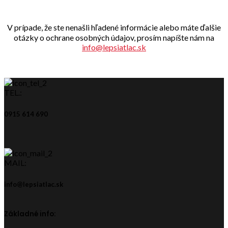
V prípade, že ste nenašli hľadené informácie alebo máte ďalšie
otázky o ochrane osobných údajov, prosím napíšte nám na
info@lepsiatlac.sk
TEL.:
0915 614 690
MAIL:
info@lepsiatlac.sk
Základné info: