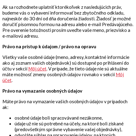
Ak sa rozhodnete uplatniť ktorékoľvek z nasledujúcich práv,
budeme vás o vybavení informovať bez zbytočného odkladu,
najneskôr do 30 dní od dňa doručenia žiadosti.
Žiadosť je možné
doručiť písomnou formou na adresu alebo e-mail Predávajúceho.
Pre overenie totožnosti prosím uveďte vaše meno, priezvisko a
e-mailovú adresu.
Právo na prístup k údajom / právo na opravu
Všetky vaše osobné údaje (meno, adresy, kontaktné informácie
ako aj zoznam vašich objednávok) sú dostupné po prihlásení do
účtu v sekcií
Môj účet
. V prípade, že tieto údaje nie sú aktuálne
máte možnosť zmeny osobných údajov rovnako v sekcií
Môj
účet
.
Právo na vymazanie osobných údajov
Máte právo na vymazanie vašich osobných údajov v prípadoch
ak:
osobné údaje boli spracovávané nezákonne,
údaje už nie sú potrebné na účely, na ktoré boli získané
(predovšetkým správne vybavenie vašej objednávky),
odvoláte súhlas na spracovanie údajov, na ktorých