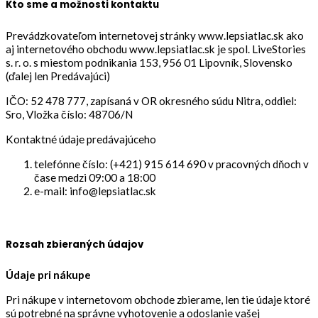
Kto sme a možnosti kontaktu
Prevádzkovateľom internetovej stránky www.lepsiatlac.sk ako
aj internetového obchodu www.lepsiatlac.sk je
spol. LiveStories
s. r. o. s miestom podnikania 153, 956 01 Lipovník, Slovensko
(ďalej len Predávajúci)
IČO: 52 478 777, zapísaná v OR okresného súdu Nitra, oddiel:
Sro, Vložka číslo: 48706/N
Kontaktné údaje predávajúceho
telefónne číslo: (+421) 915 614 690 v pracovných dňoch v
čase medzi 09:00 a 18:00
e-mail: info@lepsiatlac.sk
Rozsah zbieraných údajov
Údaje pri nákupe
Pri nákupe v internetovom obchode zbierame, len tie údaje ktoré
sú potrebné na správne vyhotovenie a odoslanie vašej