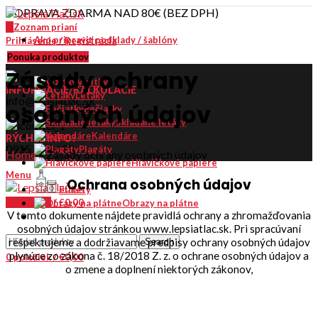
DOPRAVA ZDARMA NAD 80€ (BEZ DPH)
0
Zoznam prianí
Ako pripraviť podklady / šablóny
Prihlásenie / Registrácia
Kontakt
Ponuka produktov
Zásady ochrany
Vizitky
INFORMÁCIE/KALKULÁCIE
Letáky
info@lepsiatlac.sk
osobných údajov
Pečiatky
Skladané letáky
Kalendáre
RÝCHLE INFO?
0915 614 690
Plagáty
Home
»
Zásady ochrany osobných údajov
Hlavičkové papiere
Menu
Ochrana osobných údajov
Etikety
0
položiek
/
€
0,00
Obrazy na plátne
V tomto dokumente nájdete pravidlá ochrany a zhromažďovania
osobných údajov stránkou www.lepsiatlac.sk. Pri spracúvaní
rešpektujeme a dodržiavame predpisy ochrany osobných údajov
Search
plynúce zo zákona č. 18/2018 Z. z. o ochrane osobných údajov a
0
položiek
/
€
0,00
o zmene a doplnení niektorých zákonov,