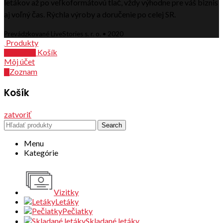
letákov až po veľkoformátovú tlač, vždy výhodne pre váš biznis
aj voľný čas. Rýchla výroby a doručenie po celej SR.
Prevádzkované LiveStories s. r. o. • 2020
Produkty
Košík
0
položiek
Môj účet
Zoznam
0
Košík
zatvoriť
Search
Menu
Kategórie
Vizitky
Letáky
Pečiatky
Skladané letáky