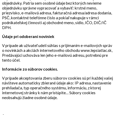
objednávky. Patria sem osobné údaje bez ktorých nevieme
objednávku správne vypracovať a vybaviť: krstné meno,
priezvisko, e-mailová adresa, fakturačná adresa/adresa dodania,
PSČ, kontaktné telefónne číslo a pokiaľ nakupuje v rámci
podnikateľskej činnosti aj obchodné meno, sídlo, IČO, DIČ/IČ
DPH.
Údaje pri odoberaní noviniek
V prípade ak užívateľ udelí súhlas s prijímaním e-mailových správ
o novinkách a akciách internetového obchodu www.lepsiatlac.sk,
Predávajúci uchováva len jeho e-mailovú adresu, potrebnú pre
tento účel.
Informácie zo súborov cookies.
V prípade akceptovania zberu súborov cookies sú pri každej vašej
návšteve automaticky zbierané údaje ako: IP adresa, nastavenie
prehliadača, typ operačného systému, informáciu, z ktorej
internetovej stránky k nám pristúpite… Súbory cookies
neobsahujú žiadne osobné údaje.