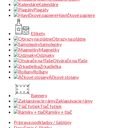
Kalendáre
Plagáty
Hlavičkové papiere
Etikety
Obrazy na plátne
Samolepky
Magnetky
Odznaky
Otvárače na fľaše
Zrkadielka
Rollupy
Áčkové stojany
Bannery
Zaklapávacie rámy
Tlač fotiek
Rámiky + tlač
Príprava podkladov / šablóny
Doručenie & Platba