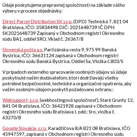
Údaje poskytujeme prepravnej spoločnosti na základe vášho
výberu v procese objednávky:
Direct Parcel Distribution SK s.r.o.
(DPD) Technická 7, 821 04
Bratislava, IČO: 35834498 DIČ: 2021648739 IČ DPH:
SK2021648739 Zapísaný v Obchodnom registri Okresného
súdu BA1, oddiel SRO, Vklad č. 26367/B
Slovenská pošta a.s.
Partizánska cesta 9, 975 99 Banská
Bystrica, IČO: 36631124
zapísaná v Obchodnom registri
Okresného súdu Banská Bystrica, Oddiel Sa, Vložka č.803/S
V prípadoch externého spracovanie osobných údajov sú údaje
poskytnuté naším dodávateľom, ktorí dodržiavajú všetky
potrebné bezpečnostné, technické a organizačné opatrenia, aby
vašim osobným údajom poskytli požadovanú ochranu.:
Websupport, s.r.o.
(webhostingová spoločnosť), Staré Grunty 12,
841 04 Bratislava, IČO: 36421928 zapísaná v Obchodnom
registri Okresného súdu Bratislava I, odd.: Sro, vložka č.
63270/B
Google Slovakia, s.r.o.
Karadžičova 8/A 821 08 Bratislava, IČO
45947597, zapísaná v Obchodnom registri Okresného súdu