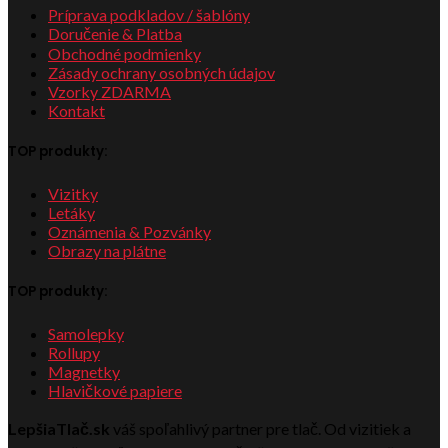
Príprava podkladov / šablóny
Doručenie & Platba
Obchodné podmienky
Zásady ochrany osobných údajov
Vzorky ZDARMA
Kontakt
TOP produkty:
Vizitky
Letáky
Oznámenia & Pozvánky
Obrazy na plátne
TOP produkty:
Samolepky
Rollupy
Magnetky
Hlavičkové papiere
LepšiaTlač.sk
váš spoľahlivý partner pre tlač. Od vizitiek a