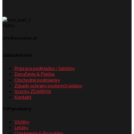
MAIL:
info@lepsiatlac.sk
Základné info:
Príprava podkladov / šablóny
Doručenie & Platba
Obchodné podmienky
Zásady ochrany osobných údajov
Vzorky ZDARMA
Kontakt
TOP produkty:
Vizitky
Letáky
Oznámenia & Pozvánky