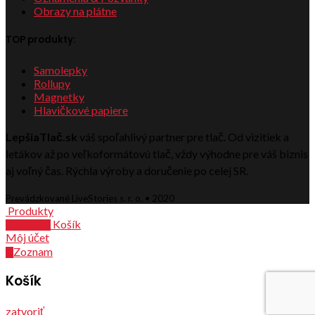
Obrazy na plátne
TOP produkty:
Samolepky
Rollupy
Magnetky
Hlavičkové papiere
LepšiaTlač.sk
váš spoľahlivý partner pre tlač. Od vizitiek a
letákov až po veľkoformátovú tlač, vždy výhodne pre váš biznis
aj voľný čas. Rýchla výroby a doručenie po celej SR.
Prevádzkované LiveStories s. r. o. • 2020
Produkty
Košík
0
položiek
Môj účet
Zoznam
0
Košík
zatvoriť