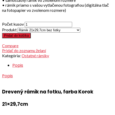
• samostatný rámik vo zvolenom rozmere
• rámik priamo s vašou vytlačenou fotografiou (digitálna tlač
na fotopapier vo zvolenom rozmere)
Počet kusov
Produkt
Pridať do košíka
Compare
Pridať do zoznamu želaní
Kategória:
Ostatné rámiky
Popis
Popis
Drevený rámik na fotku, farba Korok
21×29,7cm