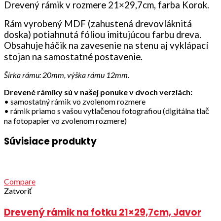
Drevený rámik v rozmere 21×29,7cm, farba Korok.
Rám vyrobený MDF (zahustená drevovláknitá
doska) potiahnutá fóliou imitujúcou farbu dreva.
Obsahuje háčik na zavesenie na stenu aj vyklápací
stojan na samostatné postavenie.
Šírka rámu: 20mm, výška rámu 12mm.
Drevené rámiky sú v našej ponuke v dvoch verziách:
• samostatný rámik vo zvolenom rozmere
• rámik priamo s vašou vytlačenou fotografiou (digitálna tlač
na fotopapier vo zvolenom rozmere)
Súvisiace produkty
Compare
Zatvoriť
Drevený rámik na fotku 21×29,7cm, Javor