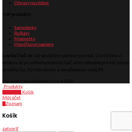
Obrazy na plátne
TOP produkty:
Samolepky
Rollupy
Magnetky
Hlavičkové papiere
LepšiaTlač.sk
váš spoľahlivý partner pre tlač. Od vizitiek a
letákov až po veľkoformátovú tlač, vždy výhodne pre váš biznis
aj voľný čas. Rýchla výroby a doručenie po celej SR.
Prevádzkované LiveStories s. r. o. • 2020
Produkty
Košík
0
položiek
Môj účet
Zoznam
0
Košík
zatvoriť