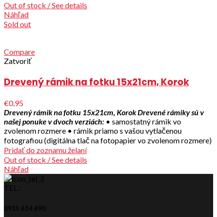
Out of stock / See details
Náhľad
Sold out
Compare
Zatvoriť
Drevený rámik na fotku 15x21cm, Korok
€0,95
Drevený rámik na fotku 15x21cm, Korok
Drevené rámiky sú v
našej ponuke v dvoch verziách:
• samostatný rámik vo
zvolenom rozmere • rámik priamo s vašou vytlačenou
fotografiou (digitálna tlač na fotopapier vo zvolenom rozmere)
Pridať do zoznamu želaní
Out of stock / See details
Náhľad
TEL.:
0915 614 690