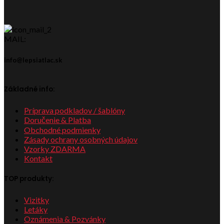
MAIL:
info@lepsiatlac.sk
Základné info:
Príprava podkladov / šablóny
Doručenie & Platba
Obchodné podmienky
Zásady ochrany osobných údajov
Vzorky ZDARMA
Kontakt
TOP produkty:
Vizitky
Letáky
Oznámenia & Pozvánky