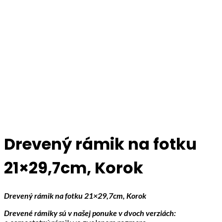
Click to enlarge
Drevený rámik na fotku
21×29,7cm, Korok
Drevený rámik na fotku 21×29,7cm, Korok
Drevené rámiky sú v našej ponuke v dvoch verziách: