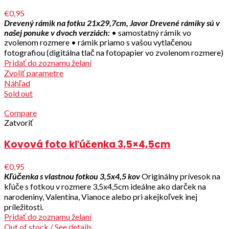
€0,95
Drevený rámik na fotku 21x29,7cm, Javor
Drevené rámiky sú v
našej ponuke v dvoch verziách:
• samostatný rámik vo
zvolenom rozmere • rámik priamo s vašou vytlačenou
fotografiou (digitálna tlač na fotopapier vo zvolenom rozmere)
Pridať do zoznamu želaní
Zvoliť parametre
Náhľad
Sold out
Compare
Zatvoriť
Kovová foto kľúčenka 3,5×4,5cm
€0,95
Kľúčenka s vlastnou fotkou 3,5x4,5 kov
Originálny prívesok na
kľúče s fotkou v rozmere 3,5x4,5cm ideálne ako darček na
narodeniny, Valentína, Vianoce alebo pri akejkoľvek inej
príležitosti.
Pridať do zoznamu želaní
Out of stock / See details