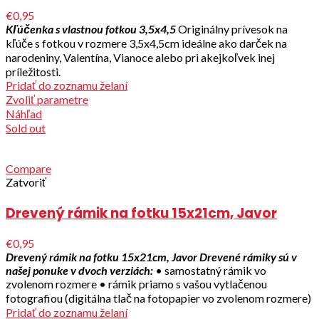
€0,95
Kľúčenka s vlastnou fotkou 3,5x4,5
Originálny prívesok na
kľúče s fotkou v rozmere 3,5x4,5cm ideálne ako darček na
narodeniny, Valentína, Vianoce alebo pri akejkoľvek inej
príležitosti.
Pridať do zoznamu želaní
Zvoliť parametre
Náhľad
Sold out
Compare
Zatvoriť
Drevený rámik na fotku 15x21cm, Javor
€0,95
Drevený rámik na fotku 15x21cm, Javor
Drevené rámiky sú v
našej ponuke v dvoch verziách:
• samostatný rámik vo
zvolenom rozmere • rámik priamo s vašou vytlačenou
fotografiou (digitálna tlač na fotopapier vo zvolenom rozmere)
Pridať do zoznamu želaní