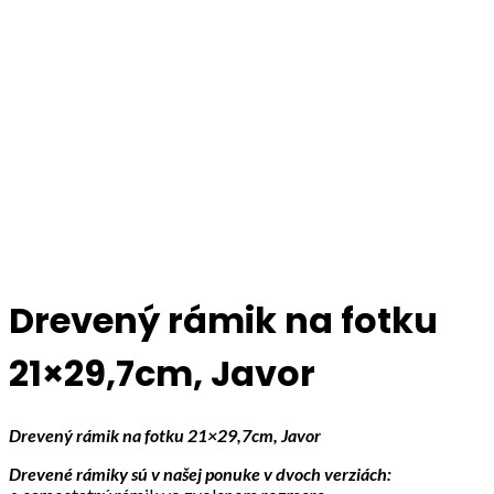
Click to enlarge
Drevený rámik na fotku
21×29,7cm, Javor
Drevený rámik na fotku 21×29,7cm, Javor
Drevené rámiky sú v našej ponuke v dvoch verziách: