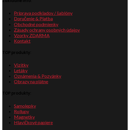
Základné info:
Príprava podkladov / šablóny
Doručenie & Platba
Obchodné podmienky
Zásady ochrany osobných údajov
Vzorky ZDARMA
Kontakt
TOP produkty:
Vizitky
Letáky
Oznámenia & Pozvánky
Obrazy na plátne
TOP produkty:
Samolepky
Rollupy
Magnetky
Hlavičkové papiere