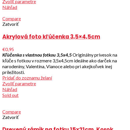
Zvoliť parametre
Náhľad
Compare
Zatvoriť
Akrylová foto kľúčenka 3,5×4,5cm
€0,95
Kľúčenka s vlastnou fotkou 3,5x4,5
Originálny prívesok na
kľúče s fotkou v rozmere 3,5x4,5cm ideálne ako darček na
narodeniny, Valentína, Vianoce alebo pri akejkoľvek inej
príležitosti.
Pridať do zoznamu želaní
Zvoliť parametre
Náhľad
Sold out
Compare
Zatvoriť
Drevený rámik na fotku 15x21cm, Korok