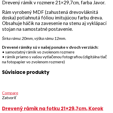
Drevený rámik v rozmere 21×29,7cm, farba Javor.
Rám vyrobený MDF (zahustená drevovláknitá
doska) potiahnutá fóliou imitujúcou farbu dreva.
Obsahuje háčik na zavesenie na stenu aj vyklápací
stojan na samostatné postavenie.
Šírka rámu: 20mm, výška rámu 12mm.
Drevené rámiky sú v našej ponuke v dvoch verziách:
• samostatný rámik vo zvolenom rozmere
• rámik priamo s vašou vytlačenou fotografiou (digitálna tlač
na fotopapier vo zvolenom rozmere)
Súvisiace produkty
Compare
Zatvoriť
Drevený rámik na fotku 21×29,7cm, Korok