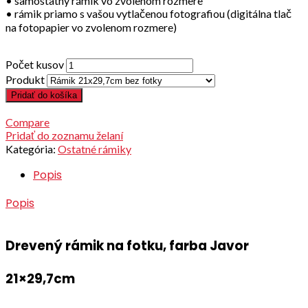
• samostatný rámik vo zvolenom rozmere
• rámik priamo s vašou vytlačenou fotografiou (digitálna tlač
na fotopapier vo zvolenom rozmere)
Počet kusov
Produkt
Pridať do košíka
Compare
Pridať do zoznamu želaní
Kategória:
Ostatné rámiky
Popis
Popis
Drevený rámik na fotku, farba Javor
21×29,7cm