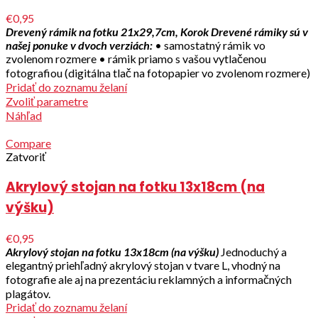
€0,95
Drevený rámik na fotku 21x29,7cm, Korok
Drevené rámiky sú v
našej ponuke v dvoch verziách:
• samostatný rámik vo
zvolenom rozmere • rámik priamo s vašou vytlačenou
fotografiou (digitálna tlač na fotopapier vo zvolenom rozmere)
Pridať do zoznamu želaní
Zvoliť parametre
Náhľad
Compare
Zatvoriť
Akrylový stojan na fotku 13x18cm (na
výšku)
€0,95
Akrylový stojan na fotku 13x18cm (na výšku)
Jednoduchý a
elegantný priehľadný akrylový stojan v tvare L, vhodný na
fotografie ale aj na prezentáciu reklamných a informačných
plagátov.
Pridať do zoznamu želaní