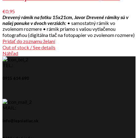
€0,95
Drevený rámik na fotku 15x21cm, Javor
Drevené rámiky sú v
našej ponuke v dvoch verziách:
• samostatný rámik vo
zvolenom rozmere • rámik priamo s vašou vytlačenou
fotografiou (digitálna tlač na fotopapier vo zvolenom rozmere)
Pridať do zoznamu želaní
Out of stock / See details
Náhľad
TEL.:
0915 614 690
MAIL:
info@lepsiatlac.sk