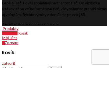
LepšiaTlač.sk
váš spoľahlivý partner pre tlač. Od vizitiek a
letákov až po veľkoformátovú tlač, vždy výhodne pre váš biznis
aj voľný čas. Rýchla výroby a doručenie po celej SR.
Prevádzkované LiveStories s. r. o. • 2020
Produkty
Košík
0
položiek
Môj účet
Zoznam
0
Košík
zatvoriť
Search
Menu
Kategórie
Vizitky
Letáky