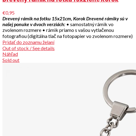
€0,95
Drevený rámik na fotku 15x21cm, Korok
Drevené rámiky sú v
našej ponuke v dvoch verziách:
• samostatný rámik vo
zvolenom rozmere • rámik priamo s vašou vytlačenou
fotografiou (digitálna tlač na fotopapier vo zvolenom rozmere)
Pridať do zoznamu želaní
Out of stock / See details
Náhľad
Sold out