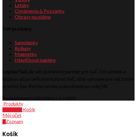
Letáky
Oznámenia & Pozvánky
Obrazy na plátne
TOP produkty:
Samolepky
Rollupy
Magnetky
Hlavičkové papiere
LepšiaTlač.sk
váš spoľahlivý partner pre tlač. Od vizitiek a
letákov až po veľkoformátovú tlač, vždy výhodne pre váš biznis
aj voľný čas. Rýchla výroby a doručenie po celej SR.
Prevádzkované LiveStories s. r. o. • 2020
Produkty
Košík
0
položiek
Môj účet
Zoznam
0
Košík