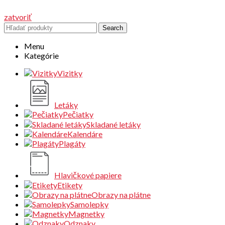
zatvoriť
Search
Menu
Kategórie
Vizitky
Letáky
Pečiatky
Skladané letáky
Kalendáre
Plagáty
Hlavičkové papiere
Etikety
Obrazy na plátne
Samolepky
Magnetky
Odznaky