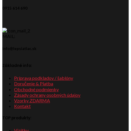
0915 614 690
MAIL:
info@lepsiatlac.sk
Základné info:
Príprava podkladov / šablóny
Doručenie & Platba
Obchodné podmienky
Zásady ochrany osobných údajov
Vzorky ZDARMA
Kontakt
TOP produkty:
Vizitky