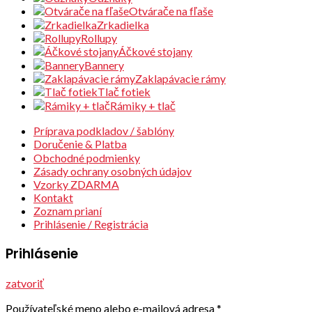
Otvárače na fľaše
Zrkadielka
Rollupy
Áčkové stojany
Bannery
Zaklapávacie rámy
Tlač fotiek
Rámiky + tlač
Príprava podkladov / šablóny
Doručenie & Platba
Obchodné podmienky
Zásady ochrany osobných údajov
Vzorky ZDARMA
Kontakt
Zoznam prianí
Prihlásenie / Registrácia
Prihlásenie
zatvoriť
Používateľské meno alebo e-mailová adresa
*