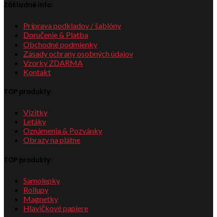
Základné info:
Príprava podkladov / šablóny
Doručenie & Platba
Obchodné podmienky
Zásady ochrany osobných údajov
Vzorky ZDARMA
Kontakt
TOP produkty:
Vizitky
Letáky
Oznámenia & Pozvánky
Obrazy na plátne
TOP produkty:
Samolepky
Rollupy
Magnetky
Hlavičkové papiere