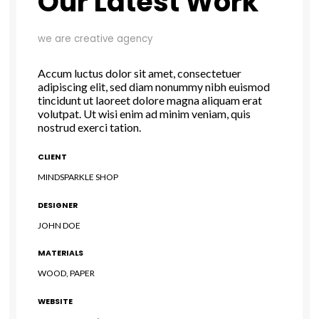
Our Latest Work
we are creative agency
Accum luctus dolor sit amet, consectetuer
adipiscing elit, sed diam nonummy nibh euismod
tincidunt ut laoreet dolore magna aliquam erat
volutpat. Ut wisi enim ad minim veniam, quis
nostrud exerci tation.
CLIENT
MINDSPARKLE SHOP
DESIGNER
JOHN DOE
MATERIALS
WOOD, PAPER
WEBSITE