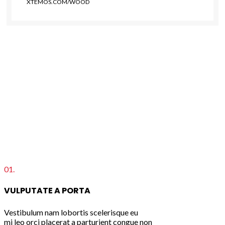
XTEMOS.COM/WOOD
01.
VULPUTATE A PORTA
Vestibulum nam lobortis scelerisque eu
mi leo orci placerat a parturient congue non