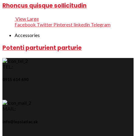
Rhoncus quisque sollicitudin
View Large
Facebook
Twitter
Pinterest
linkedin
Telegram
Accessories
Potenti parturient parturie
TEL.:
0915 614 690
MAIL:
info@lepsiatlac.sk