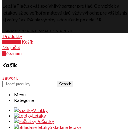
LepšiaTlač.sk
váš spoľahlivý partner pre tlač. Od vizitiek a
letákov až po veľkoformátovú tlač, vždy výhodne pre váš biznis
aj voľný čas. Rýchla výroby a doručenie po celej SR.
Prevádzkované LiveStories s. r. o. • 2020
Produkty
Košík
0
položiek
Môj účet
Zoznam
0
Košík
zatvoriť
Search
Menu
Kategórie
Vizitky
Letáky
Pečiatky
Skladané letáky