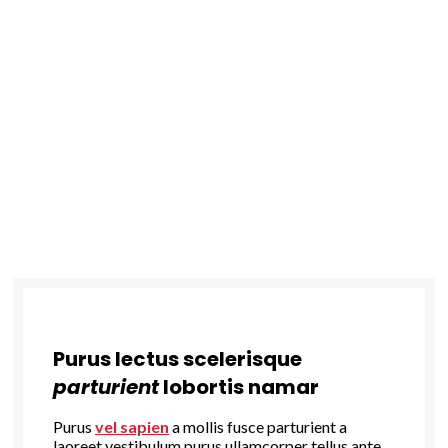
Purus lectus scelerisque
parturient
lobortis namar
Purus
vel sapien
a mollis fusce parturient a
laoreet vestibulum purus ullamcorper tellus ante