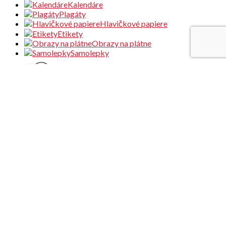
Kalendáre
Plagáty
Hlavičkové papiere
Etikety
Obrazy na plátne
Samolepky
Magnetky
Odznaky
Otvárače na fľaše
Zrkadielka
Rollupy
Áčkové stojany
Bannery
Zaklapávacie rámy
Tlač fotiek
Rámiky + tlač
Príprava podkladov / šablóny
Doručenie & Platba