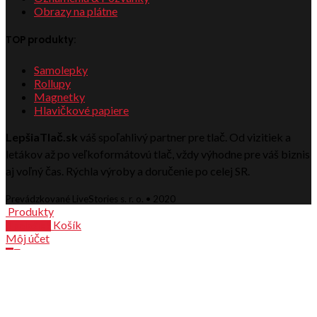
Obrazy na plátne
TOP produkty:
Samolepky
Rollupy
Magnetky
Hlavičkové papiere
LepšiaTlač.sk
váš spoľahlivý partner pre tlač. Od vizitiek a
letákov až po veľkoformátovú tlač, vždy výhodne pre váš biznis
aj voľný čas. Rýchla výroby a doručenie po celej SR.
Prevádzkované LiveStories s. r. o. • 2020
Produkty
Košík
0
položiek
Môj účet
Zoznam
0
Košík
zatvoriť