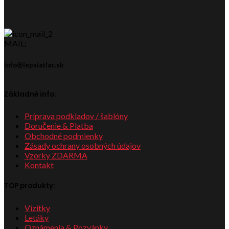
MAIL:
info@lepsiatlac.sk
Základné info:
Príprava podkladov / šablóny
Doručenie & Platba
Obchodné podmienky
Zásady ochrany osobných údajov
Vzorky ZDARMA
Kontakt
TOP produkty:
Vizitky
Letáky
Oznámenia & Pozvánky