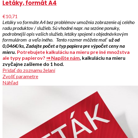
Letáky, formát A4
€10,71
Letáky vo formáte A4 bez problémov umožnia zobrazenie aj celého
radu produktov / služieb. Sú vhodné napr. na sezóne ponuky,
podrobnejší opis vašich služieb, letáky spojené s objednávkovým
formulárom a veľa iného.
Tento rozmer môžete mať
už od
0,046€/ks,
Zadajte počet a typ papiera pre výpočet ceny na
mieru.
Potrebujete kalkuláciu na mieru pre iné množstva
ale typy papierov?
⇒ Napíšte nám
, kalkuláciu na mieru
zvyčajne zašleme do 1 hod.
Pridať do zoznamu želaní
Zvoliť parametre
Náhľad