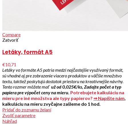
Compare
Zatvoriť
Letáky, formát A5
€10,71
Letáky vo formáte A5 patria medzi najčastejšie využívaný formát,
sú vhodné aj pre zobrazenie viacero produktov a väčšie množstvo
textu, taktiež poskytujú dostatok priestoru na kreatívnejšie návrhy.
Tento rozmer môžete mať
už od 0,025€/ks,
Zadajte počet a typ
papiera pre výpočet ceny na mieru.
Potrebujete kalkuláciu na
mieru pre iné množstva ale typy papierov?
⇒ Napíšte nám
,
kalkuláciu na mieru zvyčajne zašleme do 1 hod.
Pridať do zoznamu želaní
Zvoliť parametre
Náhľad