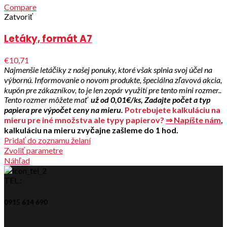
Compare
Zatvoriť
Letáky, formát A7
€10,71
Najmenšie letáčiky z našej ponuky, ktoré však splnia svoj účel na
výbornú. Informovanie o novom produkte, špeciálna zľavová akcia,
kupón pre zákazníkov, to je len zopár využití pre tento mini rozmer..
Tento rozmer môžete mať
už od 0,01€/ks,
Zadajte počet a typ
papiera pre výpočet ceny na mieru.
Potrebujete kalkuláciu na
mieru pre iné množstva ale typy papierov?
⇒ Napíšte nám
,
kalkuláciu na mieru zvyčajne zašleme do 1 hod.
Pridať do zoznamu želaní
Zvoliť parametre
Náhľad
TEL.:
0915 614 690