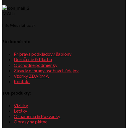
MAIL:
info@lepsiatlac.sk
Základné info:
Príprava podkladov / šablóny
Doručenie & Platba
Obchodné podmienky
Zásady ochrany osobných údajov
Vzorky ZDARMA
Kontakt
TOP produkty:
Vizitky
Letáky
Oznámenia & Pozvánky
Obrazy na plátne