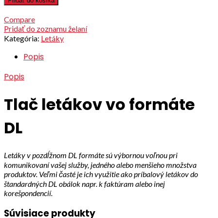
Pridať do košíka
Compare
Pridať do zoznamu želaní
Kategória:
Letáky
Popis
Popis
Tlač letákov vo formáte
DL
Letáky v pozdĺžnom DL formáte sú výbornou voľnou pri
komunikovaní vašej služby, jedného alebo menšieho množstva
produktov. Veľmi časté je ich využitie ako príbalový letákov do
štandardných DL obálok napr. k faktúram alebo inej
korešpondencií.
Súvisiace produkty