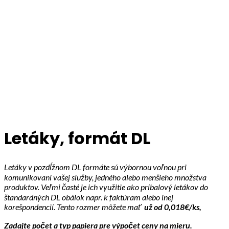
Click to enlarge
Letáky, formát DL
Letáky v pozdĺžnom DL formáte sú výbornou voľnou pri
komunikovaní vašej služby, jedného alebo menšieho množstva
produktov. Veľmi časté je ich využitie ako príbalový letákov do
štandardných DL obálok napr. k faktúram alebo inej
korešpondencií. Tento rozmer môžete mať
už od 0,018€/ks,
Zadajte počet a typ papiera pre výpočet ceny na mieru.