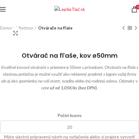
0
Domov
Buttony
Otvárače na fľaše
Click to enlarge
Otvárač na fľaše, kov ø50mm
Kvalitné kovové otvárače v priemere ø 50mm s príveskom. Otvárače na fľaše s
vlastnou potlačou je možné využiť ako reklamný predmet s logom vašej firmy
ale aj ako spomienku na váš event, svadbu alebo inú rodinnú oslavu. Odznaky v
cene
už od 1,05€/ks (bez DPH).
Počet kusov
Máte vlastný pripravený návrh na vytlačenie alebo si prajete vytvoriť