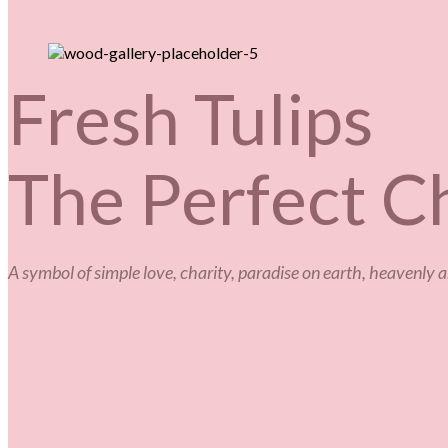
Fresh Tulips
The Perfect C
A symbol of simple love, charity, paradise on earth, heavenly an