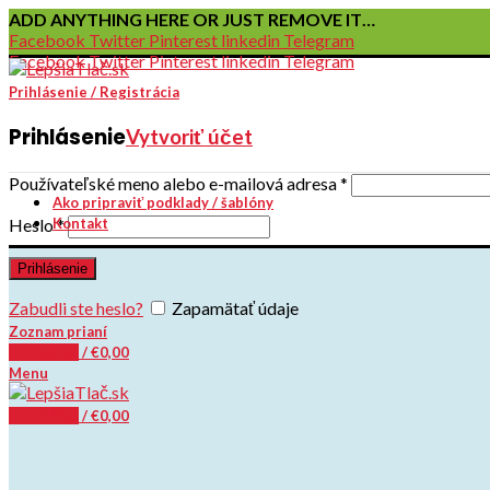
ADD ANYTHING HERE OR JUST REMOVE IT…
Facebook
Twitter
Pinterest
linkedin
Telegram
Facebook
Twitter
Pinterest
linkedin
Telegram
Prihlásenie / Registrácia
Prihlásenie
Vytvoriť účet
Používateľské meno alebo e-mailová adresa
*
Ako pripraviť podklady / šablóny
Kontakt
Heslo
*
Prihlásenie
Zabudli ste heslo?
Zapamätať údaje
Zoznam prianí
0
položiek
/
€
0,00
Menu
0
položiek
/
€
0,00