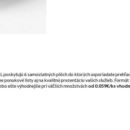
 DL poskytujú 6 samostatných plôch do ktorých usporiadate prehľa
ne ponukové listy aj na kvalitnú prezentáciu vašich služieb. Formá
ebo ešte výhodnejšie pri väčších množstvách
od 0.059€/ks vhodn