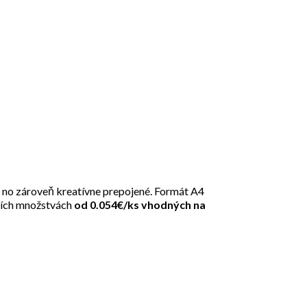
, no zároveň kreatívne prepojené. Formát A4
čších množstvách
od 0.054€/ks vhodných na