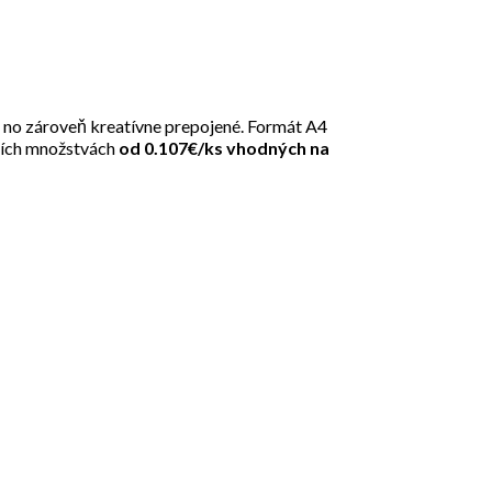
, no zároveň kreatívne prepojené. Formát A4
čších množstvách
od 0.107€/ks vhodných na