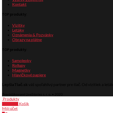
Kontakt
TOP produkty:
Vizitky
Letáky
Oznámenia & Pozvánky
Obrazy na plátne
TOP produkty:
Samolepky
Rollupy
Magnetky
Hlavičkové papiere
LepšiaTlač.sk
váš spoľahlivý partner pre tlač. Od vizitiek a let
Prevádzkované LiveStories s. r. o. • 2020
Produkty
Košík
0
položiek
Môj účet