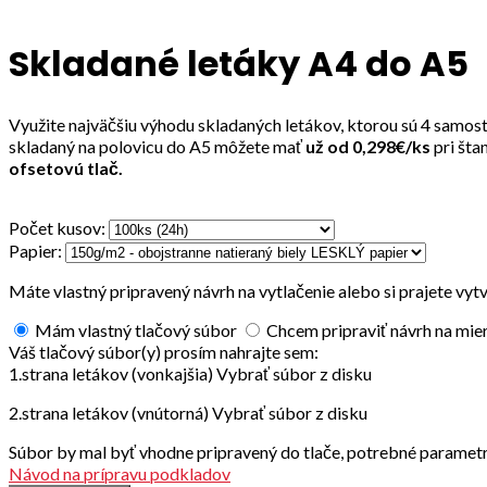
Click to enlarge
Skladané letáky A4 do A5
Využite najväčšiu výhodu skladaných letákov, ktorou sú 4 samos
skladaný na polovicu do A5 môžete mať
už od 0,298€/ks
pri šta
ofsetovú tlač.
Počet kusov:
Papier:
Máte vlastný pripravený návrh na vytlačenie alebo si prajete vytv
Mám vlastný tlačový súbor
Chcem pripraviť návrh na mie
Váš tlačový súbor(y) prosím nahrajte sem:
1.strana letákov (vonkajšia)
Vybrať súbor z disku
2.strana letákov (vnútorná)
Vybrať súbor z disku
Súbor by mal byť vhodne pripravený do tlače, potrebné parametr
Návod na prípravu podkladov