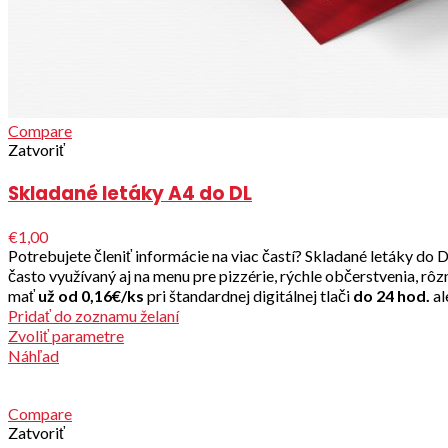
Compare
Zatvoriť
Skladané letáky A4 do DL
€1,00
Potrebujete členiť informácie na viac častí? Skladané letáky do
často využívaný aj na menu pre pizzérie, rýchle občerstvenia, rôz
mať
už od 0,16€/ks
pri štandardnej digitálnej tlači
do 24 hod.
al
Pridať do zoznamu želaní
Zvoliť parametre
Náhľad
Compare
Zatvoriť