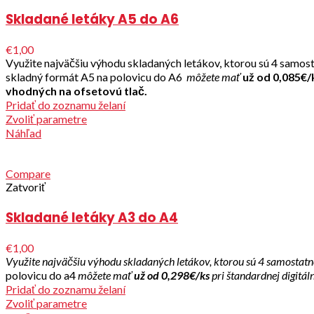
Skladané letáky A5 do A6
€1,00
Využite najväčšiu výhodu skladaných letákov, ktorou sú 4 samos
skladný formát A5 na polovicu do A6
môžete mať
už od 0,085€
vhodných na ofsetovú tlač.
Pridať do zoznamu želaní
Zvoliť parametre
Náhľad
Compare
Zatvoriť
Skladané letáky A3 do A4
€1,00
Využite najväčšiu výhodu skladaných letákov, ktorou sú 4 samostatn
polovicu do a4
môžete mať
už od 0,298€/ks
pri štandardnej digitáln
Pridať do zoznamu želaní
Zvoliť parametre