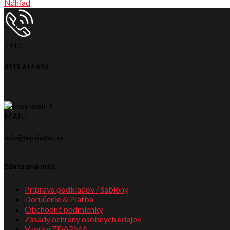
Náhľad
TEL.:
0915 614 690
MAIL:
info@lepsiatlac.sk
Základné info:
Príprava podkladov / šablóny
Doručenie & Platba
Obchodné podmienky
Zásady ochrany osobných údajov
Vzorky ZDARMA