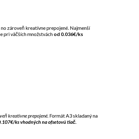
, no zároveň kreatívne prepojené. Najmenší
ie pri väčších množstvách
od 0.036€/ks
oveň kreatívne prepojené.
Formát A3 skladaný na
0.107€/ks vhodných na ofsetovú tlač.