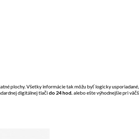
tatné plochy. Všetky informácie tak môžu byť logicky usporiadané
ndardnej digitálnej tlači
do 24 hod.
alebo ešte výhodnejšie pri vä