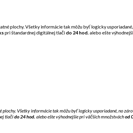
tatné plochy. Všetky informácie tak môžu byť logicky usporiadané
/ks
pri štandardnej digitálnej tlači
do 24 hod.
alebo ešte výhodnejš
é plochy. Všetky informácie tak môžu byť logicky usporiadané, no zár
ej tlači
do 24 hod.
alebo ešte výhodnejšie pri väčších množstvách
od 