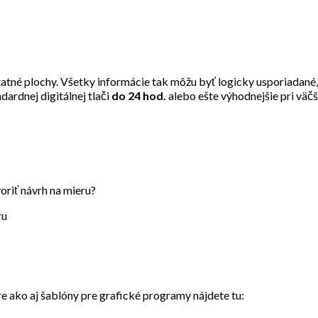
tatné plochy. Všetky informácie tak môžu byť logicky usporiadané
ndardnej digitálnej tlači
do 24 hod.
alebo ešte výhodnejšie pri vä
oriť návrh na mieru?
ru
e ako aj šablóny pre grafické programy nájdete tu: