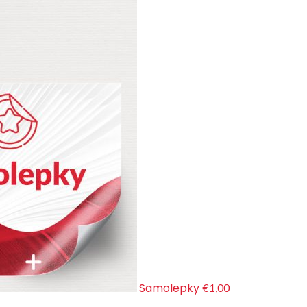
Samolepky
€1,00