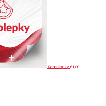
Samolepky
€1,00