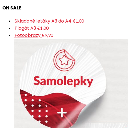
ON SALE
Skladané letáky A3 do A4
€1,00
Plagát A3
€1,00
Fotoobrazy
€9,90