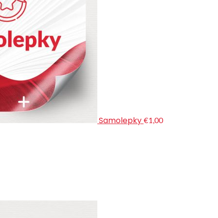
Samolepky
€1,00