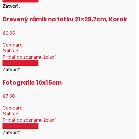
Zatvoriť
Drevený rámik na fotku 21×29,7cm, Korok
€0,95
Compare
Náhľad
Pridať do zoznamu želaní
Zvoliť parametre
Zatvoriť
Fotografie 10x15cm
€7,90
Compare
Náhľad
Pridať do zoznamu želaní
Zvoliť parametre
Zatvoriť