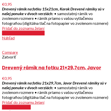
€0,95
Drevený rámik na fotku 15x21cm, Korok
Drevené rámiky sú v
našej ponuke v dvoch verziách:
• samostatný rámik vo
zvolenom rozmere • rámik priamo s vašou vytlačenou
fotografiou (digitálna tlač na fotopapier vo zvolenom rozmere)
Pridať do zoznamu želaní
Out of stock / See details
Náhľad
Compare
Zatvoriť
Drevený rámik na fotku 21×29,7cm, Javor
€0,95
Drevený rámik na fotku 21x29,7cm, Javor
Drevené rámiky sú v
našej ponuke v dvoch verziách:
• samostatný rámik vo
zvolenom rozmere • rámik priamo s vašou vytlačenou
fotografiou (digitálna tlač na fotopapier vo zvolenom rozmere)
Pridať do zoznamu želaní
Zvoliť parametre