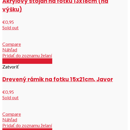
Akrylový stojan na fotku 13x18cm (na
výšku)
€0,95
Sold out
Compare
Náhľad
Pridať do zoznamu želaní
Out of stock / See details
Zatvoriť
Drevený rámik na fotku 15x21cm, Javor
€0,95
Sold out
Compare
Náhľad
Pridať do zoznamu želaní