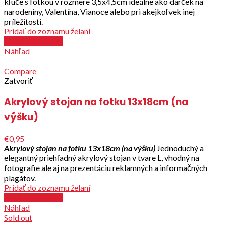
kľúče s fotkou v rozmere 3,5x4,5cm ideálne ako darček na
narodeniny, Valentína, Vianoce alebo pri akejkoľvek inej
príležitosti.
Pridať do zoznamu želaní
Zvoliť parametre
Náhľad
Compare
Zatvoriť
Akrylový stojan na fotku 13x18cm (na
výšku)
€0,95
Akrylový stojan na fotku 13x18cm (na výšku)
Jednoduchý a
elegantný priehľadný akrylový stojan v tvare L, vhodný na
fotografie ale aj na prezentáciu reklamných a informačných
plagátov.
Pridať do zoznamu želaní
Zvoliť parametre
Náhľad
Sold out