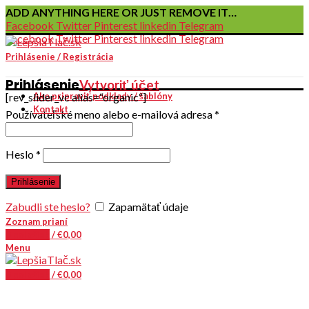
ADD ANYTHING HERE OR JUST REMOVE IT…
Facebook
Twitter
Pinterest
linkedin
Telegram
Facebook
Twitter
Pinterest
linkedin
Telegram
Prihlásenie / Registrácia
Prihlásenie
Vytvoriť účet
[rev_slider_vc alias=“organic“]
Ako pripraviť podklady / šablóny
Kontakt
Používateľské meno alebo e-mailová adresa
*
Heslo
*
Prihlásenie
Zabudli ste heslo?
Zapamätať údaje
Zoznam prianí
0
položiek
/
€
0,00
Menu
0
položiek
/
€
0,00