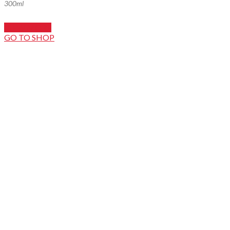
300ml
VIEW MORE
GO TO SHOP