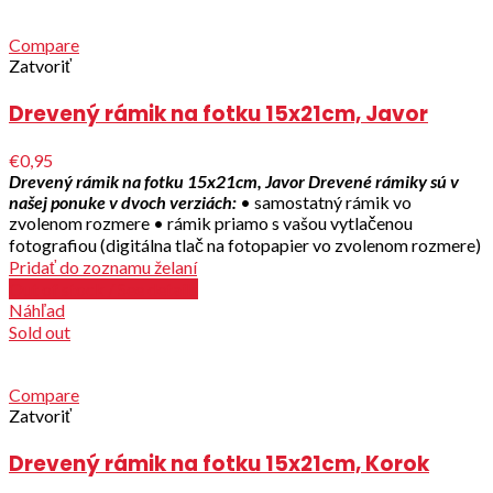
Compare
Zatvoriť
Drevený rámik na fotku 15x21cm, Javor
€0,95
Drevený rámik na fotku 15x21cm, Javor
Drevené rámiky sú v
našej ponuke v dvoch verziách:
• samostatný rámik vo
zvolenom rozmere • rámik priamo s vašou vytlačenou
fotografiou (digitálna tlač na fotopapier vo zvolenom rozmere)
Pridať do zoznamu želaní
Out of stock / See details
Náhľad
Sold out
Compare
Zatvoriť
Drevený rámik na fotku 15x21cm, Korok