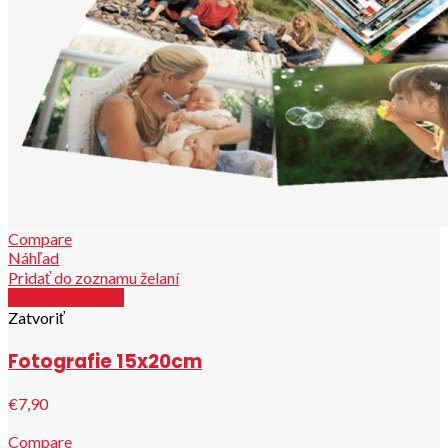
Compare
Náhľad
Pridať do zoznamu želaní
Zvoliť parametre
Zatvoriť
Fotografie 15x20cm
€7,90
Compare