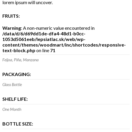
lorem ipsum will uncover.
FRUITS:
Warning
: A non-numeric value encountered in
/data/d/6/d69dd1de-dfa4-48d1-b0cc-
1053d5061eeb/lepsiatlac.sk/web/wp-
content/themes/woodmart/inc/shortcodes/responsive-
text-block.php
on line
71
Feijoa, Piña, Manzana
PACKAGING:
Glass Bottle
SHELF LIFE:
One Month
BOTTLE SIZE: