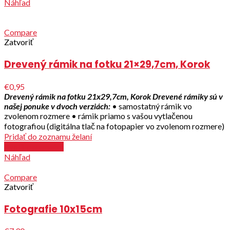
Náhľad
Compare
Zatvoriť
Drevený rámik na fotku 21×29,7cm, Korok
€0,95
Drevený rámik na fotku 21x29,7cm, Korok
Drevené rámiky sú v
našej ponuke v dvoch verziách:
• samostatný rámik vo
zvolenom rozmere • rámik priamo s vašou vytlačenou
fotografiou (digitálna tlač na fotopapier vo zvolenom rozmere)
Pridať do zoznamu želaní
Zvoliť parametre
Náhľad
Compare
Zatvoriť
Fotografie 10x15cm