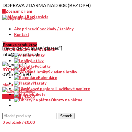
DOPRAVA ZDARMA NAD 80€ (BEZ DPH)
0
Zoznam prianí
Prihlásenie / Registrácia
Ako pripraviť podklady / šablóny
Kontakt
Ponuka produktov
[rev_slider_vc alias=“glasses“]
INFORMÁCIE/KALKULÁCIE
info@lepsiatlac.sk
Vizitky
Letáky
Pečiatky
RÝCHLE INFO?
Skladané letáky
0915 614 690
Kalendáre
Plagáty
Menu
Hlavičkové papiere
Etikety
0
položiek
/
€
0,00
Obrazy na plátne
Search
0
položiek
/
€
0,00