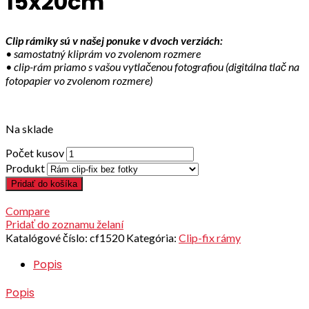
15x20cm
Clip rámiky sú v našej ponuke v dvoch verziách:
• samostatný kliprám vo zvolenom rozmere
• clip-rám priamo s vašou vytlačenou fotografiou (digitálna tlač na
fotopapier vo zvolenom rozmere)
Na sklade
Počet kusov
Produkt
Pridať do košíka
Compare
Pridať do zoznamu želaní
Katalógové číslo:
cf1520
Kategória:
Clip-fix rámy
Popis
Popis