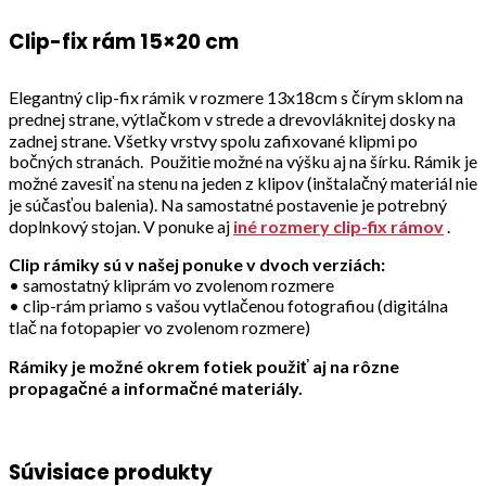
Clip-fix rám 15×20 cm
Elegantný clip-fix rámik v rozmere 13x18cm s čírym sklom na
prednej strane, výtlačkom v strede a drevovláknitej dosky na
zadnej strane. Všetky vrstvy spolu zafixované klipmi po
bočných stranách. Použitie možné na výšku aj na šírku. Rámik je
možné zavesiť na stenu na jeden z klipov (inštalačný materiál nie
je súčasťou balenia). Na samostatné postavenie je potrebný
doplnkový stojan. V ponuke aj
iné rozmery clip-fix rámov
.
Clip rámiky sú v našej ponuke v dvoch verziách:
• samostatný kliprám vo zvolenom rozmere
• clip-rám priamo s vašou vytlačenou fotografiou (digitálna
tlač na fotopapier vo zvolenom rozmere)
Rámiky je možné okrem fotiek použiť aj na rôzne
propagačné a informačné materiály.
Súvisiace produkty