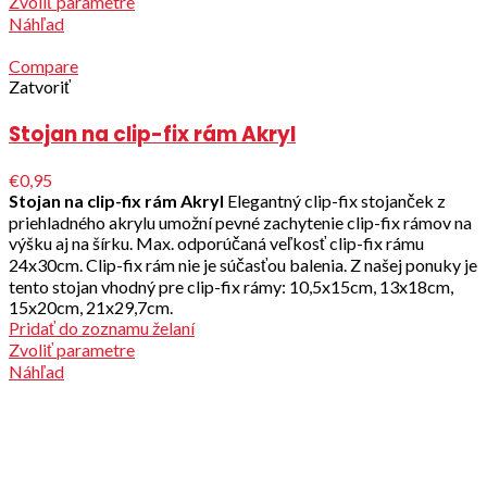
Zvoliť parametre
Náhľad
Compare
Zatvoriť
Stojan na clip-fix rám Akryl
€0,95
Stojan na clip-fix rám Akryl
Elegantný clip-fix stojanček z
priehladného akrylu umožní pevné zachytenie clip-fix rámov na
výšku aj na šírku. Max. odporúčaná veľkosť clip-fix rámu
24x30cm. Clip-fix rám nie je súčasťou balenia. Z našej ponuky je
tento stojan vhodný pre clip-fix rámy: 10,5x15cm, 13x18cm,
15x20cm, 21x29,7cm.
Pridať do zoznamu želaní
Zvoliť parametre
Náhľad