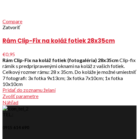
Compare
Zatvoriť
Rám Clip-Fix na koláž fotiek 28x35cm
€0,95
Rám Clip-Fix na koláž fotiek (fotogaléria) 28x35cm
Clip-fix
rámik s predpripravenými oknami na koláž z vašich fotiek.
Celkový rozmer rámu: 28 x 35cm. Do koláže je možné umiestniť
7 fotografi: 3x fotka 9x13cm; 3x fotka 7x10cm; 1x fotka
10x10cm
Pridať do zoznamu želaní
Zvoliť parametre
Náhľad
TEL.:
0915 614 690