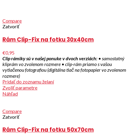
Compare
Zatvoriť
Rám Clip-Fix na fotku 30x40cm
€0,95
Clip rámiky sú v našej ponuke v dvoch verziách:
• samostatný
kliprám vo zvolenom rozmere
• clip-rám priamo s vašou
vytlačenou fotografiou (digitálna tlač na fotopapier vo zvolenom
rozmere)
Pridať do zoznamu želaní
Zvoliť parametre
Náhľad
Compare
Zatvoriť
Rám Clip-Fix na fotku 50x70cm