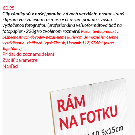
€0,95
Clip rámiky sú v našej ponuke v dvoch verziách:
• samostatný
kliprám vo zvolenom rozmere
• clip-rám priamo s vašou
vytlačenou fotografiou (profesionálna veľkoformátová tlač na
fotopapier - 220g vo zvolenom rozmere)
Pozor, tento produkt z
bezpečnostných dôvodov nezasielame kuriérom.
Je možné len osobné
vyzdvihnutie - tlačiareň LepsiaTlac.sk, Lipovník 112, 95601 (okres
Topoľčany).
Pridať do zoznamu želaní
Zvoliť parametre
Náhľad