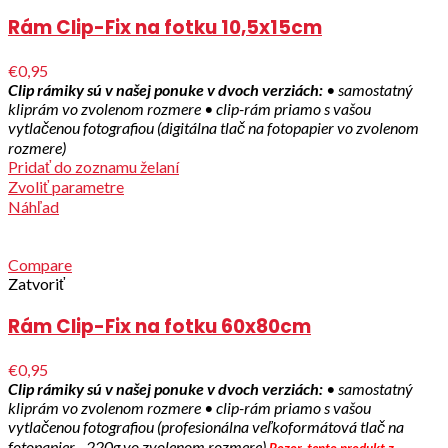
Rám Clip-Fix na fotku 10,5x15cm
€0,95
Clip rámiky sú v našej ponuke v dvoch verziách:
• samostatný
kliprám vo zvolenom rozmere
• clip-rám priamo s vašou
vytlačenou fotografiou (digitálna tlač na fotopapier vo zvolenom
rozmere)
Pridať do zoznamu želaní
Zvoliť parametre
Náhľad
Compare
Zatvoriť
Rám Clip-Fix na fotku 60x80cm
€0,95
Clip rámiky sú v našej ponuke v dvoch verziách:
• samostatný
kliprám vo zvolenom rozmere
• clip-rám priamo s vašou
vytlačenou fotografiou (profesionálna veľkoformátová tlač na
fotopapier - 220g vo zvolenom rozmere)
Pozor, tento produkt z