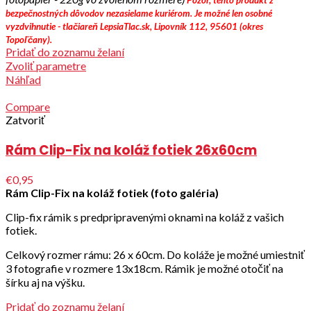
bezpečnostných dôvodov nezasielame kuriérom.
Je možné len osobné
vyzdvihnutie - tlačiareň LepsiaTlac.sk, Lipovník 112, 95601 (okres
Topoľčany).
Pridať do zoznamu želaní
Zvoliť parametre
Náhľad
Compare
Zatvoriť
Rám Clip-Fix na koláž fotiek 26x60cm
€0,95
Rám Clip-Fix na koláž fotiek (foto galéria)
Clip-fix rámik s predpripravenými oknami na koláž z vašich
fotiek.
Celkový rozmer rámu: 26 x 60cm. Do koláže je možné umiestniť
3 fotografie v rozmere 13x18cm. Rámik je možné otočiť na
šírku aj na výšku.
Pridať do zoznamu želaní