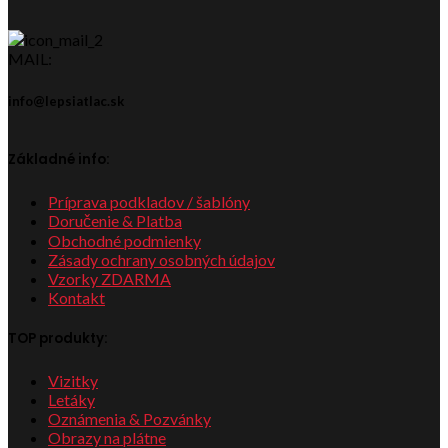
MAIL:
info@lepsiatlac.sk
Základné info:
Príprava podkladov / šablóny
Doručenie & Platba
Obchodné podmienky
Zásady ochrany osobných údajov
Vzorky ZDARMA
Kontakt
TOP produkty:
Vizitky
Letáky
Oznámenia & Pozvánky
Obrazy na plátne