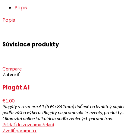
Popis
Popis
Súvisiace produkty
Compare
Zatvoriť
Plagát A1
€1,00
Plagáty v rozmere A1 (594x841mm) tlačené na kvalitný papier
podľa vášho výberu. Plagáty na promo akcie, eventy, produkty...
Okamžitá online kalkulácia podľa zvolených parametrov.
Pridať do zoznamu želaní
Zvoliť parametre