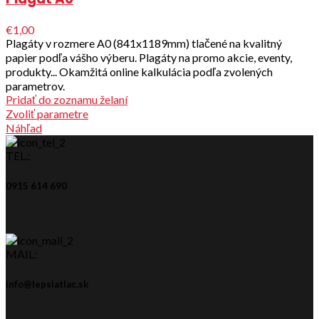
€1,00
Plagáty v rozmere A0 (841x1189mm) tlačené na kvalitný
papier podľa vášho výberu. Plagáty na promo akcie, eventy,
produkty... Okamžitá online kalkulácia podľa zvolených
parametrov.
Pridať do zoznamu želaní
Zvoliť parametre
Náhľad
TEL.:
0915 614 690
MAIL:
info@lepsiatlac.sk