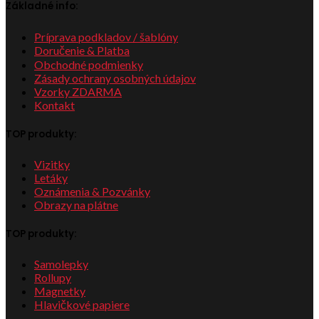
Základné info:
Príprava podkladov / šablóny
Doručenie & Platba
Obchodné podmienky
Zásady ochrany osobných údajov
Vzorky ZDARMA
Kontakt
TOP produkty:
Vizitky
Letáky
Oznámenia & Pozvánky
Obrazy na plátne
TOP produkty:
Samolepky
Rollupy
Magnetky
Hlavičkové papiere