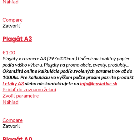
Náhľad
Compare
Zatvoriť
Plagát A3
€1,00
Plagáty v rozmere A3 (297x420mm) tlačené na kvalitný papier
podľa vášho výberu. Plagáty na promo akcie, eventy, produkty...
Okamžitá online kalkulácia podľa zvolených parametrov až do
1000ks. Pre kalkuláciu vo vyššom počte prosím pozrite produkt
Letáky A3
alebo nás kontaktujete na
info@lepsiatlac.sk
Pridať do zoznamu želaní
Zvoliť parametre
Náhľad
Compare
Zatvoriť
Plagát A0