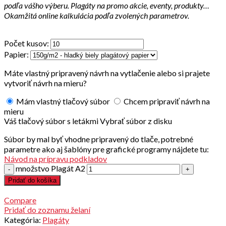
podľa vášho výberu. Plagáty na promo akcie, eventy, produkty…
Okamžitá online kalkulácia podľa zvolených parametrov.
Počet kusov:
Papier:
Máte vlastný pripravený návrh na vytlačenie alebo si prajete
vytvoriť návrh na mieru?
Mám vlastný tlačový súbor
Chcem pripraviť návrh na
mieru
Váš tlačový súbor s letákmi
Vybrať súbor z disku
Súbor by mal byť vhodne pripravený do tlače, potrebné
parametre ako aj šablóny pre grafické programy nájdete tu:
Návod na prípravu podkladov
množstvo Plagát A2
Pridať do košíka
Compare
Pridať do zoznamu želaní
Kategória:
Plagáty