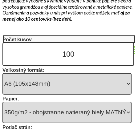
potrebujete výhodne a kvalitne vytlačiť? V ponuke papiere s extra
vysokou gramážou a aj špeciálne textúrované a metalické papiere.
Oznámenia a pozvánky u nás pri vyššom počte môžete mať
aj za
menej ako 10 centov/ks (bez dph).
Počet kusov
Veľkostný formát:
Papier:
Potlač strán: