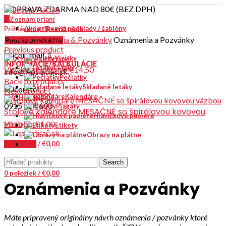
DOPRAVA ZDARMA NAD 80€ (BEZ DPH)
0
Zoznam prianí
Ako pripraviť podklady / šablóny
Prihlásenie / Registrácia
Kontakt
Domov
Oznámenia & Pozvánky
Oznámenia a Pozvánky
Ponuka produktov
Previous product
Vizitky
INFORMÁCIE/KALKULÁCIE
Letáky
Vizitky skladané
€14,50
info@lepsiatlac.sk
Pečiatky
Back to products
Skladané letáky
Next product
Kalendáre
RÝCHLE INFO?
0915 614 690
Plagáty
Stolové kalendáre MESAČNÉ so špirálovou kovovou
Hlavičkové papiere
väzbou
€1,00
Menu
Etikety
Obrazy na plátne
0
položiek
/
€
0,00
Click to enlarge
Search
0
položiek
/
€
0,00
Oznámenia a Pozvánky
Máte pripravený originálny návrh oznámenia / pozvánky ktoré