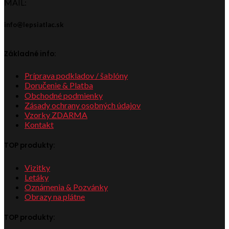
MAIL:
info@lepsiatlac.sk
Základné info:
Príprava podkladov / šablóny
Doručenie & Platba
Obchodné podmienky
Zásady ochrany osobných údajov
Vzorky ZDARMA
Kontakt
TOP produkty:
Vizitky
Letáky
Oznámenia & Pozvánky
Obrazy na plátne
TOP produkty: