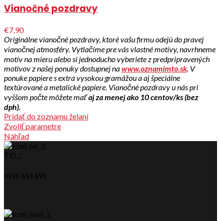
Vianočné pozdravy
€7,90
Originálne vianočné pozdravy, ktoré vašu firmu odejú do pravej
vianočnej atmosféry. Vytlačíme pre vás vlastné motívy, navrhneme
motív na mieru alebo si jednoducho vyberiete z predpripravených
motívov z našej ponuky dostupnej na
www.oznamimto.sk
. V
ponuke papiere s extra vysokou gramážou a aj špeciálne
textúrované a metalické papiere. Vianočné pozdravy u nás pri
vyššom počte môžete mať
aj za menej ako 10 centov/ks (bez
dph).
Pridať do zoznamu želaní
Zvoliť parametre
Náhľad
TEL.:
0915 614 690