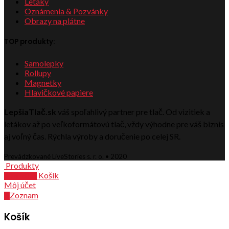
Letáky
Oznámenia & Pozvánky
Obrazy na plátne
TOP produkty:
Samolepky
Rollupy
Magnetky
Hlavičkové papiere
LepšiaTlač.sk
váš spoľahlivý partner pre tlač. Od vizitiek a
letákov až po veľkoformátovú tlač, vždy výhodne pre váš biznis
aj voľný čas. Rýchla výroby a doručenie po celej SR.
Prevádzkované LiveStories s. r. o. • 2020
Produkty
Košík
0
položiek
Môj účet
Zoznam
0
Košík