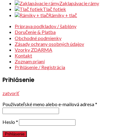
Zaklapávacie rámy
Tlač fotiek
Rámiky + tlač
Príprava podkladov / šablóny
Doručenie & Platba
Obchodné podmienky
Zásady ochrany osobných údajov
Vzorky ZDARMA
Kontakt
Zoznam prianí
Prihlásenie / Registrácia
Prihlásenie
zatvoriť
Používateľské meno alebo e-mailová adresa
*
Heslo
*
Prihlásenie