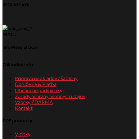
0915 614 690
MAIL:
info@lepsiatlac.sk
Základné info:
Príprava podkladov / šablóny
Doručenie & Platba
Obchodné podmienky
Zásady ochrany osobných údajov
Vzorky ZDARMA
Kontakt
TOP produkty:
Vizitky