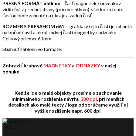
PRESNÝ FORMÁT ø50mm
– časť magnetiek / odznakov
viditeľná z prednej strany (priemer 50mm), všetko za touto
časťou bude zahnuté na okraje a zadnú časť.
ROZMER S PRESAHOM ø61
– grafika v tejto časti je zahnutá
na bočné časti a okraj zadnej časti magnetky / odznaku.
Celkový priemer 61mm.
Stiahnuť šablónu vo formáte:
Zobraziť kruhové
MAGNETKY
a
ODNAZKY
v našej
ponuke
Keďže ide o malé objekty prosíme o zachovanie
minimálneho rozlíšenia návrhu
300 dpi
, pri menších
detailoch ako malé texty / loga odporúčame využiť aj
vyššie rozlíšenie napr. 600 dpi.
TEL.: