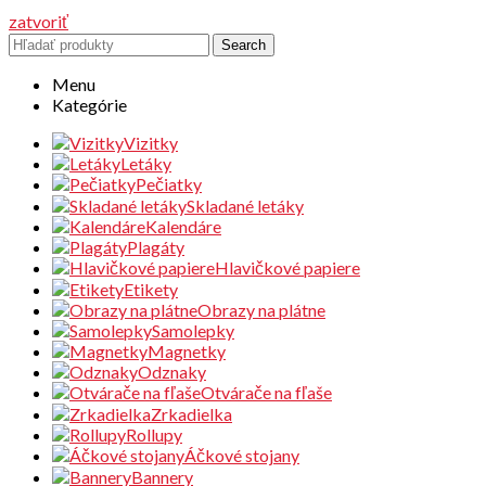
zatvoriť
Search
Menu
Kategórie
Vizitky
Letáky
Pečiatky
Skladané letáky
Kalendáre
Plagáty
Hlavičkové papiere
Etikety
Obrazy na plátne
Samolepky
Magnetky
Odznaky
Otvárače na fľaše
Zrkadielka
Rollupy
Áčkové stojany
Bannery