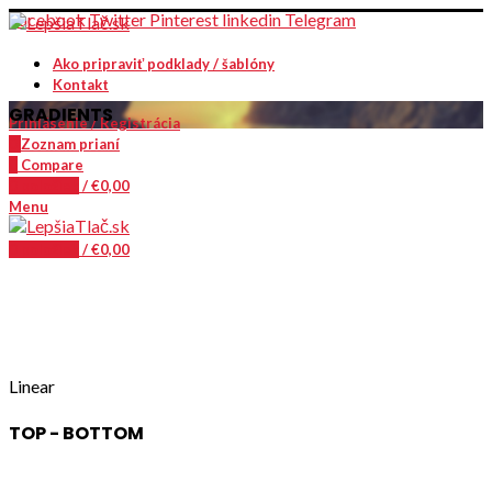
Facebook
Twitter
Pinterest
linkedin
Telegram
Ako pripraviť podklady / šablóny
Kontakt
GRADIENTS
Prihlásenie / Registrácia
0
Zoznam prianí
0
Compare
0
položiek
/
€
0,00
Menu
0
položiek
/
€
0,00
Linear
TOP - BOTTOM