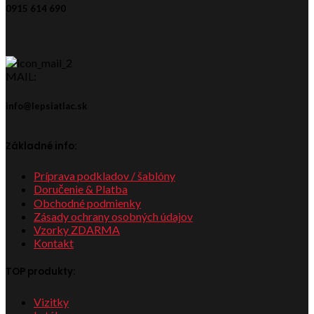
0915 614 690
MAIL:
info@lepsiatlac.sk
Základné info:
Príprava podkladov / šablóny
Doručenie & Platba
Obchodné podmienky
Zásady ochrany osobných údajov
Vzorky ZDARMA
Kontakt
TOP produkty:
Vizitky