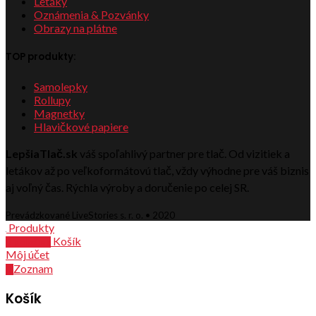
Letáky
Oznámenia & Pozvánky
Obrazy na plátne
TOP produkty:
Samolepky
Rollupy
Magnetky
Hlavičkové papiere
LepšiaTlač.sk
váš spoľahlivý partner pre tlač. Od vizitiek a
letákov až po veľkoformátovú tlač, vždy výhodne pre váš biznis
aj voľný čas. Rýchla výroby a doručenie po celej SR.
Prevádzkované LiveStories s. r. o. • 2020
Produkty
Košík
0
položiek
Môj účet
Zoznam
0
Košík