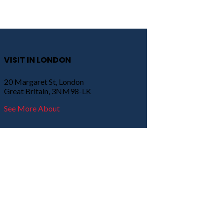
VISIT IN LONDON
20 Margaret St, London
Great Britain, 3NM98-LK
See More About