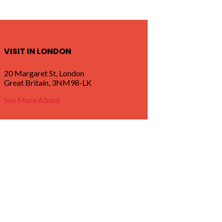
VISIT IN LONDON
20 Margaret St, London
Great Britain, 3NM98-LK
See More About