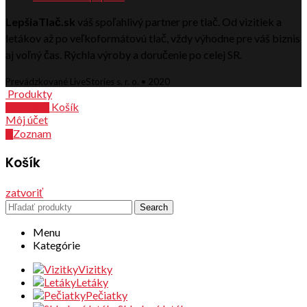
LepšiaTlač.sk
váš spoľahlivý partner pre tlač. Od vizitiek a
letákov až po veľkoformátovú tlač, vždy výhodne pre váš biznis
aj voľný čas. Rýchla výroby a doručenie po celej SR.
Prevádzkované LiveStories s. r. o. • 2020
Produkty
Košík
0
položiek
Môj účet
Zoznam
0
Košík
zatvoriť
Search
Menu
Kategórie
Vizitky
Letáky
Pečiatky