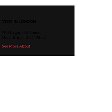
VISIT IN LONDON
20 Margaret St, London
Great Britain, 3NM98-LK
See More About