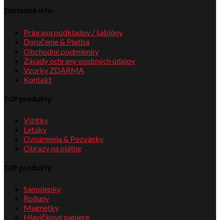
Základné info:
Príprava podkladov / šablóny
Doručenie & Platba
Obchodné podmienky
Zásady ochrany osobných údajov
Vzorky ZDARMA
Kontakt
TOP produkty:
Vizitky
Letáky
Oznámenia & Pozvánky
Obrazy na plátne
TOP produkty:
Samolepky
Rollupy
Magnetky
Hlavičkové papiere