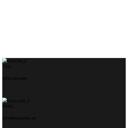
TEL.:
0915 614 690
MAIL:
info@lepsiatlac.sk