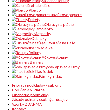
Skladané letáky
Kalendáre
Plagáty
Hlavičkové papiere
Etikety
Obrazy na plátne
Samolepky
Magnetky
Odznaky
Otvárače na fľaše
Zrkadielka
Rollupy
Áčkové stojany
Bannery
Zaklapávacie rámy
Tlač fotiek
Rámiky + tlač
Príprava podkladov / šablóny
Doručenie & Platba
Obchodné podmienky
Zásady ochrany osobných údajov
Vzorky ZDARMA
Kontakt