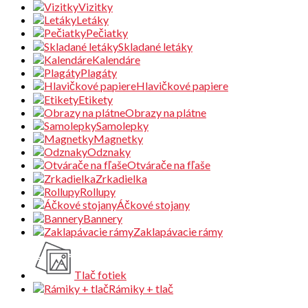
Vizitky
Letáky
Pečiatky
Skladané letáky
Kalendáre
Plagáty
Hlavičkové papiere
Etikety
Obrazy na plátne
Samolepky
Magnetky
Odznaky
Otvárače na fľaše
Zrkadielka
Rollupy
Áčkové stojany
Bannery
Zaklapávacie rámy
Tlač fotiek
Rámiky + tlač