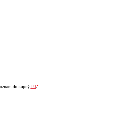
 zoznam dostupný
TU
.
*