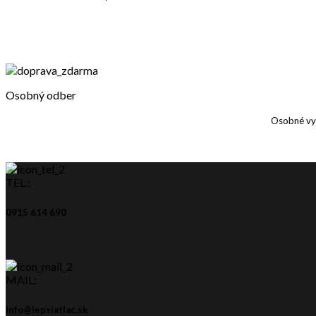
Osobný odber
Osobné vy
TEL.:
0915 614 690
MAIL:
info@lepsiatlac.sk