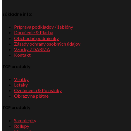
Základné info:
Príprava podkladov / šablóny
Doručenie & Platba
Obchodné podmienky
Zásady ochrany osobných údajov
Vzorky ZDARMA
Kontakt
TOP produkty:
Vizitky
Letáky
Oznámenia & Pozvánky
Obrazy na plátne
TOP produkty:
Samolepky
Rollupy