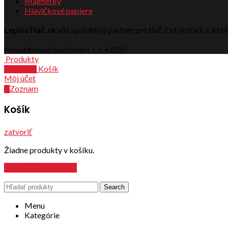
Magnetky
Hlavičkové papiere
LepšiaTlač.sk
váš spoľahlivý partner pre tlač. Od vizitiek a let
Prevádzkované LiveStories s. r. o. • 2020
Produkty
Košík
0
položiek
Môj účet
Zoznam
0
Košík
zatvoriť
Žiadne produkty v košíku.
Vrátiť sa do obchodu
Search
Menu
Kategórie