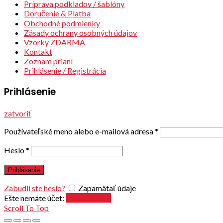
Príprava podkladov / šablóny
Doručenie & Platba
Obchodné podmienky
Zásady ochrany osobných údajov
Vzorky ZDARMA
Kontakt
Zoznam prianí
Prihlásenie / Registrácia
Prihlásenie
zatvoriť
Používateľské meno alebo e-mailová adresa
*
Heslo
*
Prihlásenie
Zabudli ste heslo?
Zapamätať údaje
Ešte nemáte účet:
Vytvoriť účet
Scroll To Top