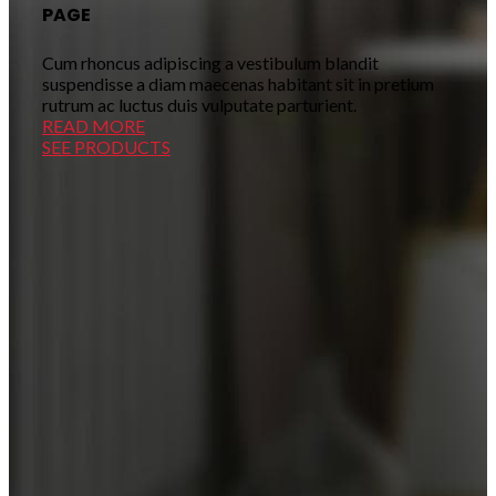
PAGE
Cum rhoncus adipiscing a vestibulum blandit
suspendisse a diam maecenas habitant sit in pretium
rutrum ac luctus duis vulputate parturient.
READ MORE
SEE PRODUCTS