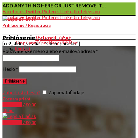
ADD ANYTHING HERE OR JUST REMOVE IT…
Facebook
Twitter
Pinterest
linkedin
Telegram
Facebook
Twitter
Pinterest
linkedin
Telegram
Prihlásenie / Registrácia
Prihlásenie
Vytvoriť účet
[rev_slider_vc alias=“slider-parallax“]
Ako pripraviť podklady / šablóny
Kontakt
Používateľské meno alebo e-mailová adresa
*
Heslo
*
Prihlásenie
Zabudli ste heslo?
Zapamätať údaje
Zoznam prianí
0
položiek
/
€
0,00
Menu
0
položiek
/
€
0,00