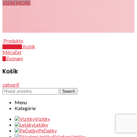
VIEW MORE
Produkty
Košík
0
položiek
Môj účet
Zoznam
0
Košík
zatvoriť
Search
Menu
Kategórie
Vizitky
Letáky
Pečiatky
Skladané letáky