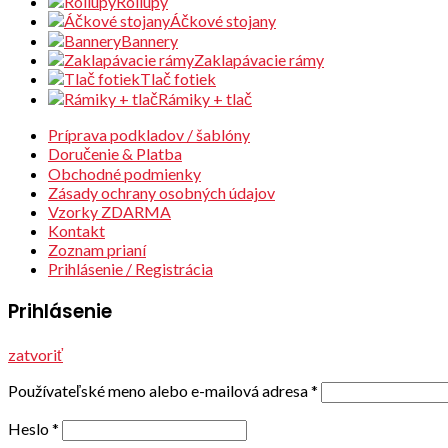
Rollupy
Áčkové stojany
Bannery
Zaklapávacie rámy
Tlač fotiek
Rámiky + tlač
Príprava podkladov / šablóny
Doručenie & Platba
Obchodné podmienky
Zásady ochrany osobných údajov
Vzorky ZDARMA
Kontakt
Zoznam prianí
Prihlásenie / Registrácia
Prihlásenie
zatvoriť
Používateľské meno alebo e-mailová adresa
*
Heslo
*