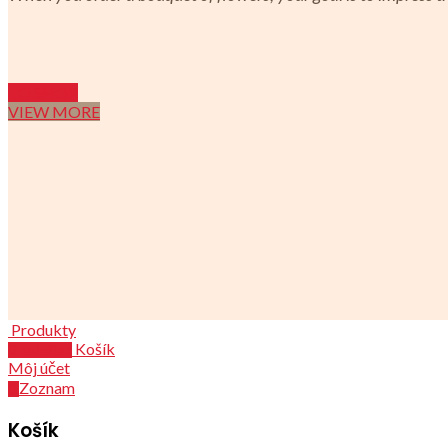
TO SHOP
VIEW MORE
Produkty
Košík
0
položiek
Môj účet
Zoznam
0
Košík