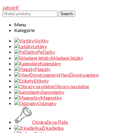
zatvoriť
Search
Menu
Kategórie
Vizitky
Letáky
Pečiatky
Skladané letáky
Kalendáre
Plagáty
Hlavičkové papiere
Etikety
Obrazy na plátne
Samolepky
Magnetky
Odznaky
Otvárače na fľaše
Zrkadielka