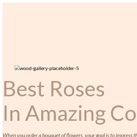
Best Roses
In Amazing Co
When you order a bouquet of flowers, your goal is to impress 