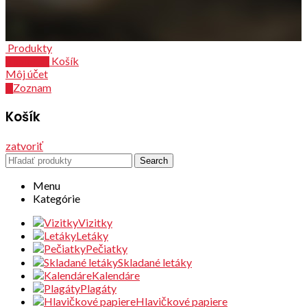
Produkty
Košík
0
položiek
Môj účet
Zoznam
0
Košík
zatvoriť
Search
Menu
Kategórie
Vizitky
Letáky
Pečiatky
Skladané letáky
Kalendáre
Plagáty
Hlavičkové papiere