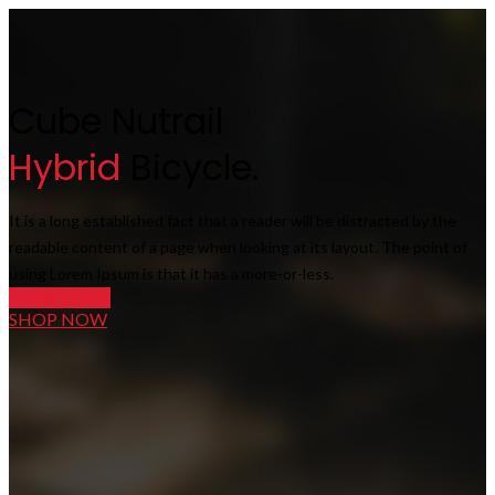
Cube Nutrail
Hybrid
Bicycle.
It is a long established fact that a reader will be distracted by the
readable content of a page when looking at its layout. The point of
using Lorem Ipsum is that it has a more-or-less.
VIEW MORE
SHOP NOW