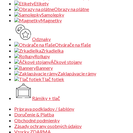
Etikety
Obrazy na plátne
Samolepky
Magnetky
Odznaky
Otvárače na fľaše
Zrkadielka
Rollupy
Áčkové stojany
Bannery
Zaklapávacie rámy
Tlač fotiek
Rámiky + tlač
Príprava podkladov / šablóny
Doručenie & Platba
Obchodné podmienky
Zásady ochrany osobných údajov
Vzorky ZDARMA