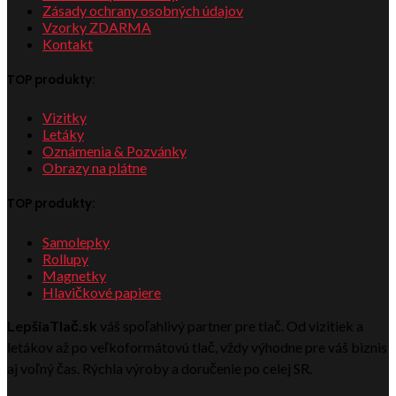
Zásady ochrany osobných údajov
Vzorky ZDARMA
Kontakt
TOP produkty:
Vizitky
Letáky
Oznámenia & Pozvánky
Obrazy na plátne
TOP produkty:
Samolepky
Rollupy
Magnetky
Hlavičkové papiere
LepšiaTlač.sk
váš spoľahlivý partner pre tlač. Od vizitiek a
letákov až po veľkoformátovú tlač, vždy výhodne pre váš biznis
aj voľný čas. Rýchla výroby a doručenie po celej SR.