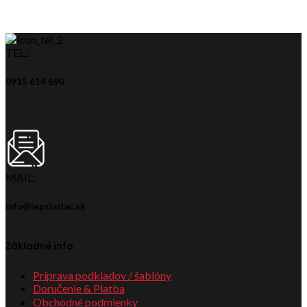
TEL.:
0915 614 690
MAIL:
info@lepsiatlac.sk
Základné info:
Príprava podkladov / šablóny
Doručenie & Platba
Obchodné podmienky