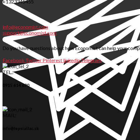
+1323345455
info@economist.com
support@economist.com
Do you have questions about how Economist can help your company
Facebook
Twitter
Pinterest
linkedin
Telegram
TEL.:
0915 614 690
MAIL:
info@lepsiatlac.sk