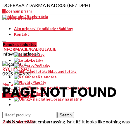
DOPRAVA ZDARMA NAD 80€ (BEZ DPH)
0
Zoznam prianí
Prihlásenie / Registrácia
Ako pripraviť podklady / šablóny
Kontakt
Ponuka produktov
INFORMÁCIE/KALKULÁCIE
info@lepsiatlac.sk
Vizitky
Letáky
Pečiatky
RÝCHLE INFO?
Skladané letáky
0915 614 690
Kalendáre
Plagáty
Menu
PAGE NOT FOUND
Hlavičkové papiere
Etikety
0
položiek
/
€
0,00
Obrazy na plátne
Search
This is somewhat embarrassing, isn’t it? It looks like nothing was 
0
položiek
/
€
0,00