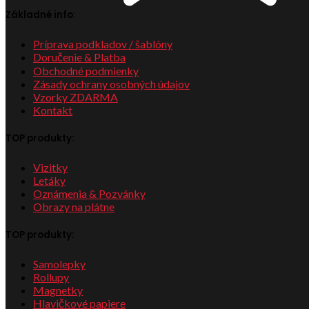
Základné info:
Príprava podkladov / šablóny
Doručenie & Platba
Obchodné podmienky
Zásady ochrany osobných údajov
Vzorky ZDARMA
Kontakt
TOP produkty:
Vizitky
Letáky
Oznámenia & Pozvánky
Obrazy na plátne
TOP produkty:
Samolepky
Rollupy
Magnetky
Hlavičkové papiere