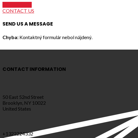
HOME PAGE
CONTACT US
SEND US A MESSAGE
Chyba:
Kontaktný formulár nebol nájdený.
CONTACT INFORMATION
50 East 52nd Street
Brooklyn, NY 10022
United States
+1322224332