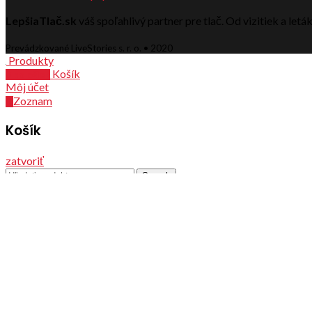
LepšiaTlač.sk
váš spoľahlivý partner pre tlač. Od vizitiek a let
Prevádzkované LiveStories s. r. o. • 2020
Produkty
Košík
0
položiek
Môj účet
Zoznam
0
Košík
zatvoriť
Search
Menu
Kategórie
Vizitky
Letáky
Pečiatky
Skladané letáky